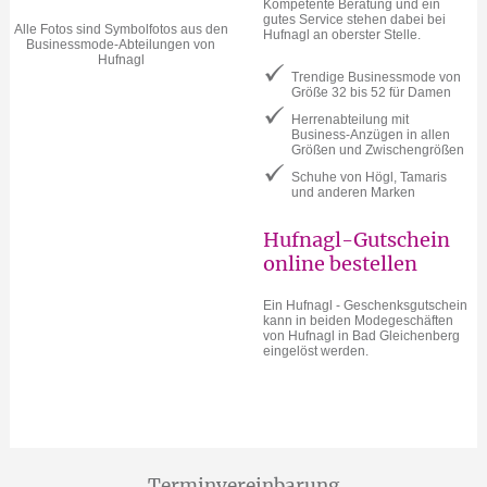
Kompetente Beratung und ein
gutes Service stehen dabei bei
Alle Fotos sind Symbolfotos aus den
Hufnagl an oberster Stelle.
Businessmode-Abteilungen von
Hufnagl
Trendige Businessmode von
Größe 32 bis 52 für Damen
Herrenabteilung mit
Business-Anzügen in allen
Größen und Zwischengrößen
Schuhe von Högl, Tamaris
und anderen Marken
Hufnagl-Gutschein
online bestellen
Ein Hufnagl - Geschenksgutschein
kann in beiden Modegeschäften
von Hufnagl in Bad Gleichenberg
eingelöst werden.
Terminvereinbarung