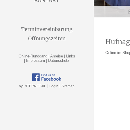
KONTAKT
Terminvereinbarung
Öffnungszeiten
Hufnagl
Online im Sho
Online-Rundgang
|
Anreise
|
Links
|
Impressum
|
Datenschutz
|
|
by INTERNET-XL
Login
Sitemap