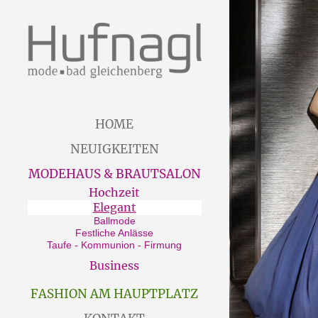
HOME
NEUIGKEITEN
MODEHAUS & BRAUTSALON
Hochzeit
Elegant
Ballmode
Festliche Anlässe
Taufe - Kommunion - Firmung
Business
FASHION AM HAUPTPLATZ