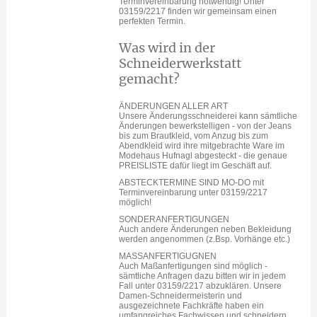
Terminvereinbarung notwendig! Unter
03159/2217 finden wir gemeinsam einen
perfekten Termin.
Was wird in der
Schneiderwerkstatt
gemacht?
ÄNDERUNGEN ALLER ART
Unsere Änderungsschneiderei kann sämtliche
Änderungen bewerkstelligen - von der Jeans
bis zum Brautkleid, vom Anzug bis zum
Abendkleid wird ihre mitgebrachte Ware im
Modehaus Hufnagl abgesteckt - die genaue
PREISLISTE dafür liegt im Geschäft auf.
ABSTECKTERMINE SIND MO-DO mit
Terminvereinbarung unter 03159/2217
möglich!
SONDERANFERTIGUNGEN
Auch andere Änderungen neben Bekleidung
werden angenommen (z.Bsp. Vorhänge etc.)
MASSANFERTIGUGNEN
Auch Maßanfertigungen sind möglich -
sämtliche Anfragen dazu bitten wir in jedem
Fall unter 03159/2217 abzuklären. Unsere
Damen-Schneidermeisterin und
ausgezeichnete Fachkräfte haben ein
umfangreiches Fachwissen und schneidern